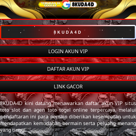
8KUDA4D
LOGIN AKUN VIP
DAFTAR AKUN VIP
LINK GACOR
8KUDA4D kini datang menawarkan daftar akun VIP situs
toto slot dan agen toto togel online terpercaya, melalui
pendaftaran ini para pemain diberikan kesempatan untuk
mendapatkan kemudahan bermain serta peluang menang
yang tinggi.